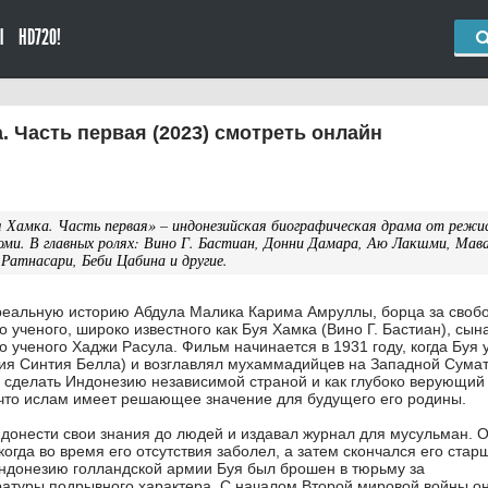
Ы
HD720!
 Часть первая (2023) смотреть онлайн
 Хамка. Часть первая» – индонезийская биографическая драма от режи
и. В главных ролях: Вино Г. Бастиан, Донни Дамара, Аю Лакшми, Мав
 Ратнасари, Беби Цабина и другие.
реальную историю Абдула Малика Карима Амруллы, борца за своб
 ученого, широко известного как Буя Хамка (Вино Г. Бастиан), сын
о ученого Хаджи Расула. Фильм начинается в 1931 году, когда Буя 
ия Синтия Белла) и возглавлял мухаммадийцев на Западной Сумат
я сделать Индонезию независимой страной и как глубоко верующий
что ислам имеет решающее значение для будущего его родины.
ы донести свои знания до людей и издавал журнал для мусульман. 
когда во время его отсутствия заболел, а затем скончался его стар
ндонезию голландской армии Буя был брошен в тюрьму за
атуры подрывного характера. С началом Второй мировой войны о