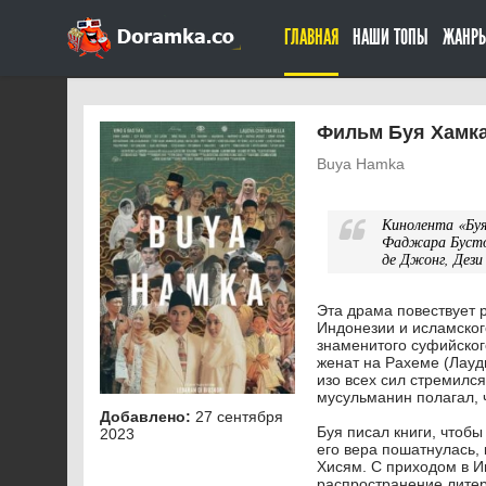
ГЛАВНАЯ
НАШИ ТОПЫ
ЖАНР
Фильм Буя Хамка.
Buya Hamka
Кинолента «Буя
Фаджара Бустом
де Джонг, Дези
Эта драма повествует 
Индонезии и исламского
знаменитого суфийског
женат на Рахеме (Лауд
изо всех сил стремилс
мусульманин полагал, 
Добавлено:
27 сентября
Буя писал книги, чтоб
2023
его вера пошатнулась, 
Хисям. С приходом в И
распространение литер