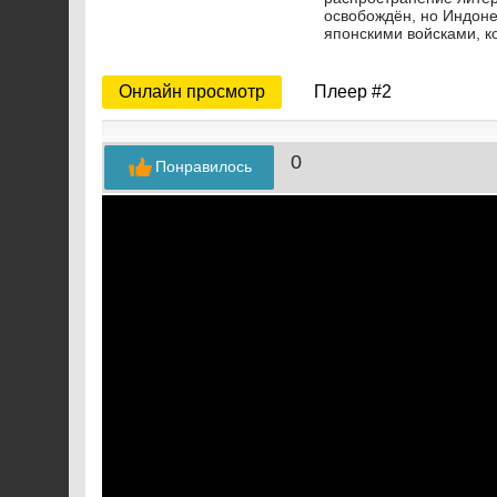
освобождён, но Индоне
японскими войсками, к
Онлайн просмотр
Плеер #2
0
Понравилось