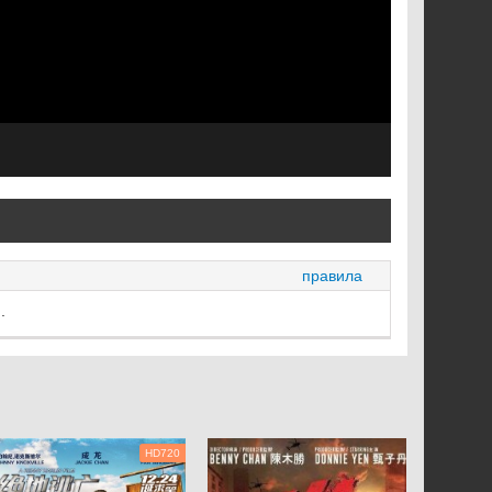
правила
.
HD720