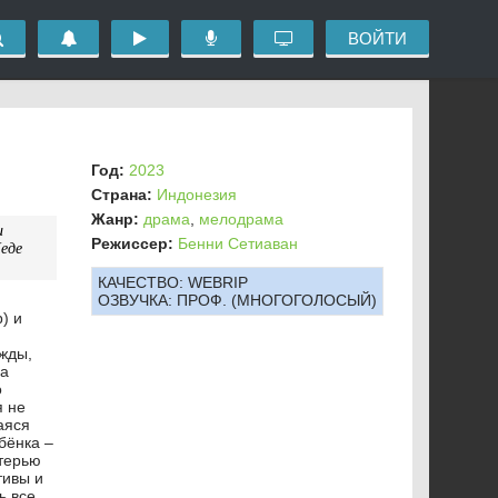
ВОЙТИ
Год:
2023
Страна:
Индонезия
Жанр:
драма
,
мелодрама
и
Режиссер:
Бенни Сетиаван
Деде
КАЧЕСТВО:
WEBRIP
ОЗВУЧКА:
ПРОФ. (МНОГОГОЛОСЫЙ)
) и
ажды,
фа
о
я не
аяся
бёнка –
атерью
тивы и
ь все