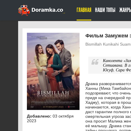
ГЛАВНАЯ
НАШИ ТОПЫ
ЖАНР
Фильм Замужем з
Bismillah Kunikahi Sua
Кинолента «За
Сетиавана. В г
Юсуф, Сара Фел
Драма разворачивается
Ханны (Мика Тамбайонг
подозревают, что очен
придя на очередной пр
Хаджу), которая в про
начинаются, когда Ханн
даст гарантии полног
Добавлено:
03 октября
смертельная угроза за
2023
она просит Малика жен
её малышу. Драма стан
тайны прошлого, потря