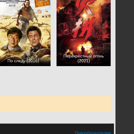
Перекрёстный огонь
По следу (2016)
(2021)
Првообаладтелям