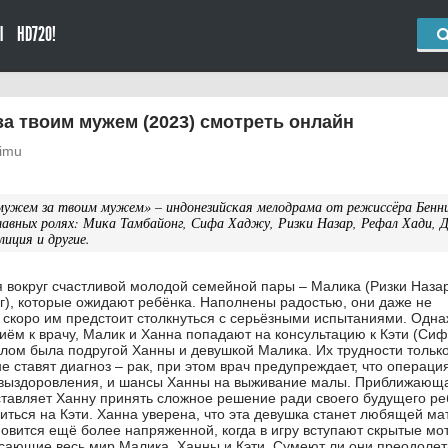
Ы
HD720!
а твоим мужем (2023) смотреть онлайн
mimu
мужем за твоим мужем» – индонезийская мелодрама от режиссёра Бенн
лавных ролях: Мика Тамбайонг, Сифа Хаджу, Ризки Назар, Рефал Хади, 
иция и другие.
 вокруг счастливой молодой семейной пары – Малика (Ризки Назар
), которые ожидают ребёнка. Наполнены радостью, они даже не
ь скоро им предстоит столкнуться с серьёзными испытаниями. Одн
иём к врачу, Малик и Ханна попадают на консультацию к Кэти (Си
шлом была подругой Ханны и девушкой Малика. Их трудности тольк
е ставят диагноз – рак, при этом врач предупреждает, что операци
о выздоровления, и шансы Ханны на выживание малы. Приближающ
ставляет Ханну принять сложное решение ради своего будущего ре
иться на Кэти. Ханна уверена, что эта девушка станет любящей м
овится ещё более напряженной, когда в игру вступают скрытые мо
сающие весь мир Малика, Ханны и Кэти. Сумеют ли они преодолет