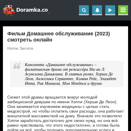
Фильм Домашнее обслуживание (2023)
смотреть онлайн
Home Service
Кинолента «Домашнее обслуживание» –
филиппинская драма от режиссёра Ма-ан Л.
Асунсьона-Даньялана. В главных ролях: Херши Де
Леон, Анжелика Сервантес, Кэлвин Рейс, Элизабет
Инта, Рая Миниоза, Мон Мендоса и другие.
Сюжет этой драмы вращается вокруг молодой
амбициозной девушки по имени Хэппи (Херши Де Леон).
Она занимается изучением медицины с целью стать
медсестрой, но чтобы оплатить свои расходы, она работает
внештатной массажисткой на дому. Вначале это позволяло
Хэппи заработать достаточно для своих нужд, но она всё
равно чувствовала, что этого недостаточно, и готова была
пойти на всё, чтобы получить дополнительную услугу и