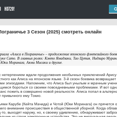
Ы
HD720!
ограничье 3 Сезон (2025) смотреть онлайн
ериала «Алиса в Пограничье» – продолжение японского фэнтезийного бое
уке Сато. В главных ролях: Кэнто Ямадзаки, Тао Цутия, Нидзиро Мурак
Юки Моринага, Аями Мисаки и другие.
 с нетерпением ждали продолжения необычных приключений Арису
стного как Алиса на японском языке. 3-й сезон боевика возвращает 
ыми эпизодами. Напомним, что Алиса был унылым и мрачным учен
щимся бороться со своими повседневными проблемами. И вот од
анс пожить в совершено новой реальности. Алиса попал в альтерн
т привычного ему Токио.
ьями Карубе (Кейта Мачида) и Чотой (Юки Моринага) он прячется о
его внимание происшествия в общественной уборной. Когда облав
ец-то, выходят наружу, но, к своему удивлению, обнаруживают заб
едшие из строя электронные устройства. Это не виртуальная реаль