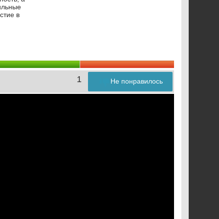
ильные
стие в
1
Не понравилось