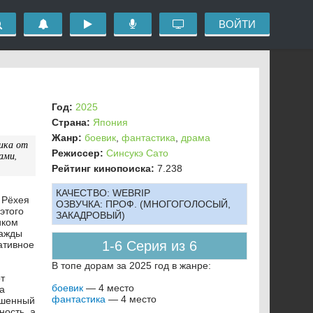
ВОЙТИ
Год:
2025
Страна:
Япония
Жанр:
боевик
,
фантастика
,
драма
вика от
Режиссер:
Синсукэ Сато
ами,
Рейтинг кинопоиска:
7.238
КАЧЕСТВО:
WEBRIP
 Рёхея
ОЗВУЧКА:
ПРОФ. (МНОГОГОЛОСЫЙ,
этого
ЗАКАДРОВЫЙ)
иком
нажды
1-6 Серия из 6
ативное
В топе дорам за 2025 год в жанре:
т
боевик
— 4 место
а
фантастика
— 4 место
рошенный
ность, а