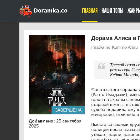
ГЛАВНАЯ
НАШИ ТОПЫ
ЖАНР
Дорама Алиса в П
Imawa no Kuni no Arisu
Третий сезон с
режиссёра Синс
Кейта Мачида, 
Фанаты этого сериала
(Кэнто Ямадзаки), изве
героя на экраны с нов
старшей школы, пытаю
судьба подарила ему ш
ЗАВЕРШЕНА
измерение, отличное о
Добавлено:
25 сентября
Вместе со своими друз
2025
полиции после вызвавш
утихает, парни, након
город без людей и выш