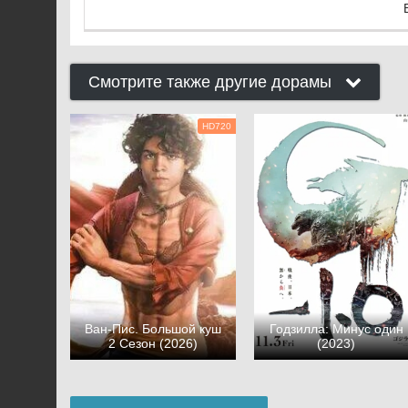
Смотрите также другие дорамы
HD720
Ван-Пис. Большой куш
Годзилла: Минус один
2 Сезон (2026)
(2023)