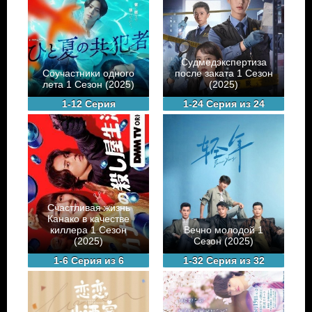
Судмедэкспертиза
Соучастники одного
после заката 1 Сезон
лета 1 Сезон (2025)
(2025)
1-12 Серия
1-24 Серия из 24
Счастливая жизнь
Канако в качестве
киллера 1 Сезон
Вечно молодой 1
(2025)
Сезон (2025)
1-6 Серия из 6
1-32 Серия из 32