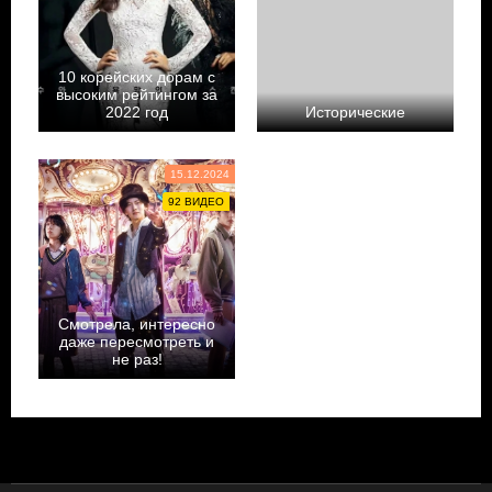
10 корейских дорам с
высоким рейтингом за
2022 год
Исторические
admin
Yul_h2
15.12.2024
92 ВИДЕО
Смотрела, интересно
даже пересмотреть и
не раз!
Doramalovepipa