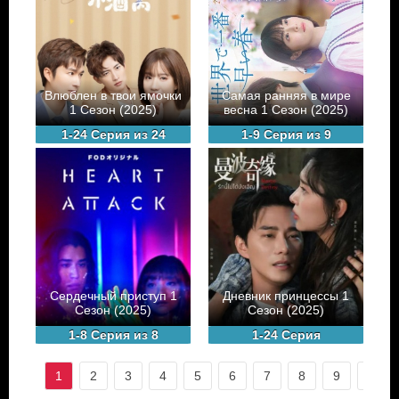
Влюблен в твои ямочки
Самая ранняя в мире
1 Сезон (2025)
весна 1 Сезон (2025)
1-24 Серия из 24
1-9 Серия из 9
Сердечный приступ 1
Дневник принцессы 1
Сезон (2025)
Сезон (2025)
1-8 Серия из 8
1-24 Серия
1
2
3
4
5
6
7
8
9
10