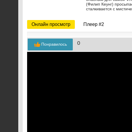
(Филип Кеунг) просыпа
сталкивается с мистич
Онлайн просмотр
Плеер #2
0
Понравилось