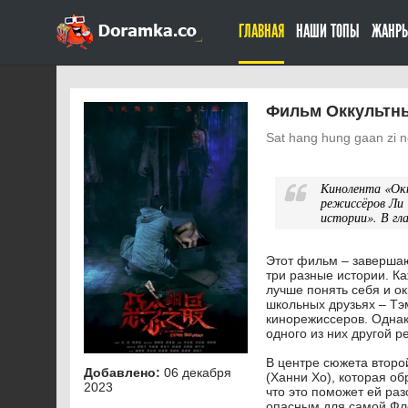
ГЛАВНАЯ
НАШИ ТОПЫ
ЖАНР
Фильм Оккультны
Sat hang hung gaan zi n
Кинолента «Окк
режиссёров Ли 
истории». В гл
Этот фильм – завершаю
три разные истории. Ка
лучше понять себя и о
школьных друзьях – Тэ
кинорежиссеров. Однак
одного из них другой 
В центре сюжета втор
Добавлено:
06 декабря
(Ханни Хо), которая об
2023
что это поможет ей ра
опасным для самой Фло