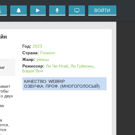
ВОЙТИ
айн
Год:
2023
Страна:
Гонконг
Жанр:
ужасы
Режиссер:
Ли Чи-Нгай
,
Ли Гуйюэнь
,
ные
Бэрри Вон
КАЧЕСТВО:
WEBRIP
ывает
ОЗВУЧКА:
ПРОФ. (МНОГОГОЛОСЫЙ)
тобы
о двух
ва
а
ется,
тся
о