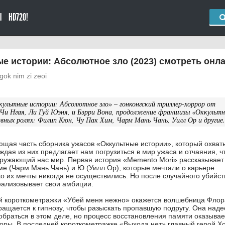
Ы
HD720!
е истории: Абсолютное зло (2023) смотреть онл
gok nim zi zeoi
ультные истории: Абсолютное зло» – гонконгский триллер-хоррор от
Чи Нгая, Ли Гуй Юэня, и Бэрри Вона, продолжение франшизы «Оккульт
авных ролях: Филип Кюн, Чу Пак Хим, Чарм Мань Чань, Уилл Ор и другие.
щая часть сборника ужасов «Оккультные истории», который охват
ждая из них предлагает нам погрузиться в мир ужаса и отчаяния, ч
кружающий нас мир. Первая история «Memento Mori» рассказывает 
ме (Чарм Мань Чань) и Ю (Уилл Ор), которые мечтали о карьере
о их мечты никогда не осуществились. Но после случайного убийст
реализовывает свои амбиции.
ой короткометражки «Убей меня нежно» окажется волшебница Флор
ращается к гипнозу, чтобы разыскать пропавшую подругу. Она наде
зобраться в этом деле, но процесс восстановления памяти оказывае
ры. В последней короткометражке «Выхода нет» главный герой Х