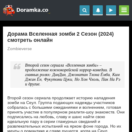
Дорама Вселенная зомби 2 Сезон (2024)
смотреть онлайн
Zombieverse
Второй сезон сериала «Вселенная зомби» –
продолжение южнокорейской хоррор-комедии. В
главных ролях: ДинДин, Джонатан Тхона Ёмби, Ким
Джин Ён, Фукутоми Цуки, Но Хон Чхоль, Пак На Рэ
и другие.
Второй сезон сериала продолжает историю нападения
зомби на Сеул. Группа подающих надежды участников
собралась с большими ожиданиями и волнением, готовая
принять участие в популярном реалити-шоу знакомств. Они
подписались на любовь, славу и шанс найти свою
идеальную пару в серии гламурных свиданий и
развлекательных испытаний на ярком фоне города. Но их
мечты о романтике и славе рушатся, когда на Сеул