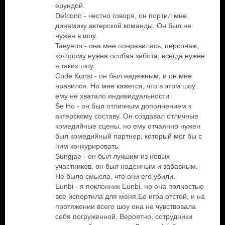
ерундой.
Defconn - честно говоря, он портил мне
динамику актерской команды. Он был не
нужен в шоу.
Taeyeon - она мне понравилась, персонаж,
которому нужна особая забота, всегда нужен
в таких шоу.
Code Kunst - он был надежным, и он мне
нравился. Но мне кажется, что в этом шоу
ему не хватало индивидуальности.
Se Ho - он был отличным дополнением к
актерскому составу. Он создавал отличные
комедийные сцены, но ему отчаянно нужен
был комедийный партнер, который мог бы с
ним конкурировать.
Sungjae - он был лучшим из новых
участников. он был надежным и забавным.
Не было смысла, что они его убили.
Eunbi - я поклонник Eunbi, но она полностью
все испортила для меня.Ее игра отстой, и на
протяжении всего шоу она не чувствовала
себя погруженной. Вероятно, сотрудники