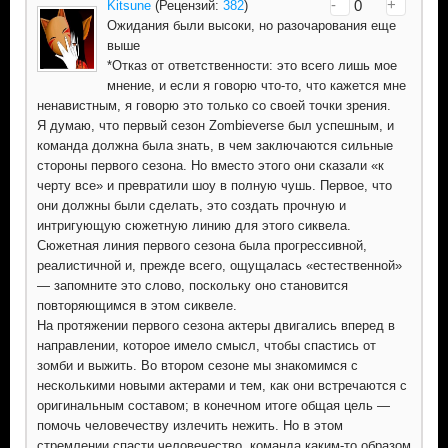
-
+
0
Kitsune
(Рецензий:
382
)
Ожидания были высоки, но разочарования еще
выше
*Отказ от ответственности: это всего лишь мое
мнение, и если я говорю что-то, что кажется мне
ненавистным, я говорю это только со своей точки зрения.
Я думаю, что первый сезон Zombieverse был успешным, и
команда должна была знать, в чем заключаются сильные
стороны первого сезона. Но вместо этого они сказали «к
черту все» и превратили шоу в полную чушь. Первое, что
они должны были сделать, это создать прочную и
интригующую сюжетную линию для этого сиквела.
Сюжетная линия первого сезона была прогрессивной,
реалистичной и, прежде всего, ощущалась «естественной»
— запомните это слово, поскольку оно становится
повторяющимся в этом сиквеле.
На протяжении первого сезона актеры двигались вперед в
направлении, которое имело смысл, чтобы спастись от
зомби и выжить. Во втором сезоне мы знакомимся с
несколькими новыми актерами и тем, как они встречаются с
оригинальным составом; в конечном итоге общая цель —
помочь человечеству излечить нежить. Но в этом
стремлении спасти человечество, команда каким-то образом