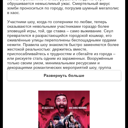
обрушивается немыслимый ужас. Смертельный вирус
зомби проноситься по городу, погрузив шумный мегаполис
в хаос.
Участники шоу, когда-то соперники по любви, теперь
оказываются невольными участниками гораздо более
зловещей игры, той, где ставка – само выживание. Сеул
превратился в разрастающийся городской кошмар, его
оживлённые улицы переполнены беспощадными ордами
нежити. Правила шоу знакомств быстро заменяются более
жестокой реальностью: держитесь вместе,
приспосабливайтесь к трудностям и сбегайте из города –
или рискуете стать одним из зараженных. Вооружённые
только своим умом, минимальными ресурсами и
декорациями романтических мероприятий шоу, группа
должна перемещаться по коварной местности, кишащей
Развернуть больше
опасностями, где каждый переулок и заброшенное здание
могут стать смертельной ловушкой.