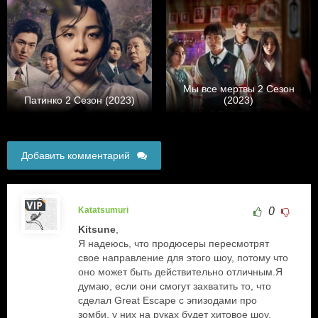
Мы все мертвы 2 Сезон
Патинко 2 Сезон (2023)
(2023)
Добавить комментарий
Katatsumuri
0
Kitsune
,
Я надеюсь, что продюсеры пересмотрят
свое направление для этого шоу, потому что
оно может быть действительно отличным.Я
думаю, если они смогут захватить то, что
сделал Great Escape с эпизодами про
зомби, у них на руках будет хитовое шоу.