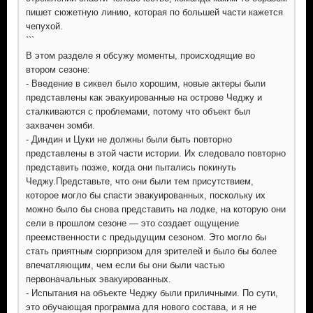
пишет сюжетную линию, которая по большей части кажется
чепухой.
```
В этом разделе я обсужу моменты, происходящие во
втором сезоне:
- Введение в сиквел было хорошим, новые актеры были
представлены как эвакуированные на острове Чеджу и
сталкиваются с проблемами, потому что объект был
захвачен зомби.
- Диндин и Цуки не должны были быть повторно
представлены в этой части истории. Их следовало повторно
представить позже, когда они пытались покинуть
Чеджу.Представьте, что они были тем присутствием,
которое могло бы спасти эвакуированных, поскольку их
можно было бы снова представить на лодке, на которую они
сели в прошлом сезоне — это создает ощущение
преемственности с предыдущим сезоном. Это могло бы
стать приятным сюрпризом для зрителей и было бы более
впечатляющим, чем если бы они были частью
первоначальных эвакуированных.
- Испытания на объекте Чеджу были приличными. По сути,
это обучающая программа для нового состава, и я не