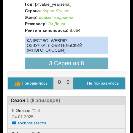
Год:
[xfvalue_yearserial]
Страна:
Корея Южная
Жанр:
драма
,
медицина
Режиссер:
Ли До-юн
Рейтинг кинопоиска:
8.664
КАЧЕСТВО:
WEBRIP
ОЗВУЧКА:
ЛЮБИТЕЛЬСКИЙ
(МНОГОГОЛОСЫЙ)
3 Серия из 8
0
0
Понравилось
Не понравилось
Сезон 1
(8 эпизодов)
8
Эпизод #1.8
24.01.2025
воспроизвести