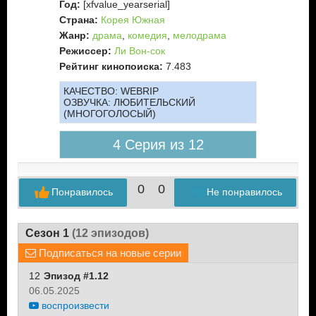
Год:
[xfvalue_yearserial]
Страна:
Корея Южная
Жанр:
драма
,
комедия
,
мелодрама
Режиссер:
Ли Вон-сок
Рейтинг кинопоиска:
7.483
КАЧЕСТВО:
WEBRIP
ОЗВУЧКА:
ЛЮБИТЕЛЬСКИЙ
(МНОГОГОЛОСЫЙ)
4 Серия из 12
0
0
Понравилось
Не понравилось
Сезон 1
(12 эпизодов)
Подписаться на новые серии
12
Эпизод #1.12
06.05.2025
воспроизвести