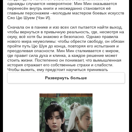
однажды случается невероятное: Мин Мин оказывается
перенесён внутрь книги и неожиданно становится её
главным персонажем –молодым мастером боевых искусств
Сяо Цю Шуем (Чэн И).
Сначала он в панике и изо всех сил пытается найти выход,
чтобы вернуться в привычную реальность, где, несмотря на
скуку, всё хотя бы знакомо и безопасно. Однако правила
нового мира неумолимы: чтобы обрести свободу, он обязан
пройти путь Цю Шуя до конца, повторяя его испытания и
преодолевая опасности. Мин Мин сталкивается с миром,
где правит сила духа и клинка, а каждое решение может
стоить жизни. Постепенно он понимает, что вымышленная
история отражает его собственные страхи и слабости.
Чтобы выжить, ему предстоит научиться принимать
ответственность, доверять союзникам, сражаться за свои
Развернуть больше
идеалы и справляться с предательством.