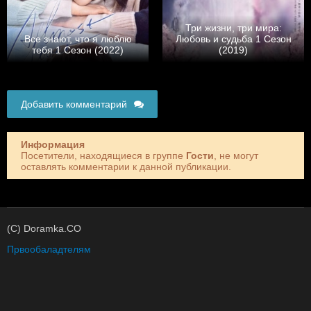
Три жизни, три мира:
Все знают, что я люблю
Любовь и судьба 1 Сезон
тебя 1 Сезон (2022)
(2019)
Добавить комментарий
Информация
Посетители, находящиеся в группе
Гости
, не могут
оставлять комментарии к данной публикации.
(C) Doramka.CO
Првообаладтелям