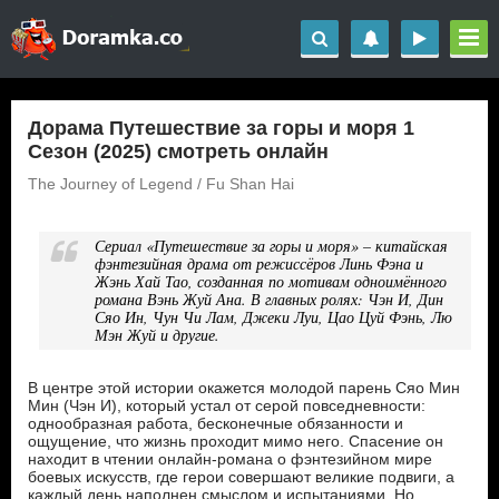
Дорама Путешествие за горы и моря 1
Сезон (2025) смотреть онлайн
The Journey of Legend / Fu Shan Hai
Сериал «Путешествие за горы и моря» – китайская
фэнтезийная драма от режиссёров Линь Фэна и
Жэнь Хай Тао, созданная по мотивам одноимённого
романа Вэнь Жуй Ана. В главных ролях: Чэн И, Дин
Сяо Ин, Чун Чи Лам, Джеки Луи, Цао Цуй Фэнь, Лю
Мэн Жуй и другие.
В центре этой истории окажется молодой парень Сяо Мин
Мин (Чэн И), который устал от серой повседневности:
однообразная работа, бесконечные обязанности и
ощущение, что жизнь проходит мимо него. Спасение он
находит в чтении онлайн-романа о фэнтезийном мире
боевых искусств, где герои совершают великие подвиги, а
каждый день наполнен смыслом и испытаниями. Но