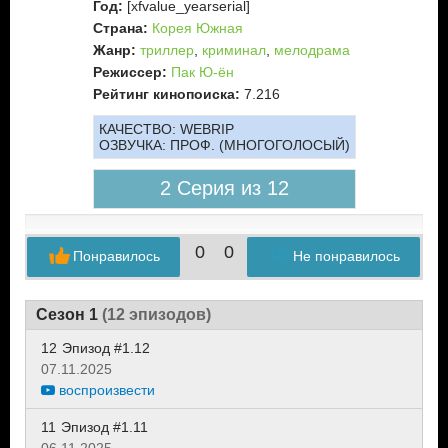
Год:
[xfvalue_yearserial]
Страна:
Корея Южная
Жанр:
триллер
,
криминал
,
мелодрама
Режиссер:
Пак Ю-ён
Рейтинг кинопоиска:
7.216
КАЧЕСТВО:
WEBRIP
ОЗВУЧКА:
ПРОФ. (МНОГОГОЛОСЫЙ)
2 Серия из 12
0
0
Понравилось
Не понравилось
Сезон 1
(12 эпизодов)
12
Эпизод #1.12
07.11.2025
воспроизвести
11
Эпизод #1.11
06.11.2025