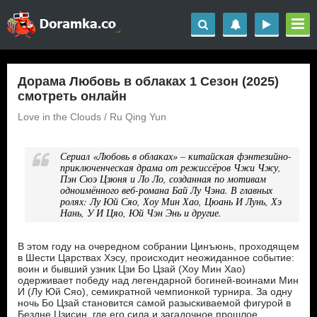
Дорама Любовь в облаках 1 Сезон (2025)
смотреть онлайн
Love in the Clouds / Ru Qing Yun
Сериал «Любовь в облаках» – китайская фэнтезийно-
приключенческая драма от режиссёров Чжи Чжу,
Пэн Сюэ Цзюня и Ло Ло, созданная по мотивам
одноимённого веб-романа Бай Лу Чэна. В главных
ролях: Лу Юй Сяо, Хоу Мин Хао, Цюань И Лунь, Хэ
Нань, У И Цяо, Юй Чэн Энь и другие.
В этом году на очередном собрании Цинъюнь, проходящем
в Шести Царствах Хэсу, происходит неожиданное событие:
воин и бывший узник Цзи Бо Цзай (Хоу Мин Хао)
одерживает победу над легендарной богиней-воинами Мин
И (Лу Юй Сяо), семикратной чемпионкой турнира. За одну
ночь Бо Цзай становится самой разыскиваемой фигурой в
Бездне Цзисин, где его сила и загадочное прошлое