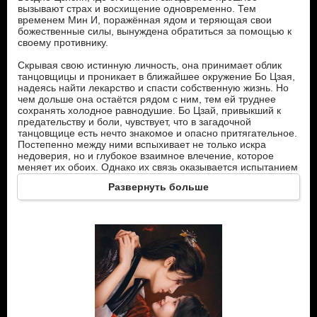
вызывают страх и восхищение одновременно. Тем
временем Мин И, поражённая ядом и теряющая свои
божественные силы, вынуждена обратиться за помощью к
своему противнику.
Скрывая свою истинную личность, она принимает облик
танцовщицы и проникает в ближайшее окружение Бо Цзая,
надеясь найти лекарство и спасти собственную жизнь. Но
чем дольше она остаётся рядом с ним, тем ей труднее
сохранять холодное равнодушие. Бо Цзай, привыкший к
предательству и боли, чувствует, что в загадочной
танцовщице есть нечто знакомое и опасно притягательное.
Постепенно между ними вспыхивает не только искра
недоверия, но и глубокое взаимное влечение, которое
меняет их обоих. Однако их связь оказывается испытанием
– между ними стоят старые грехи, обман и тайны, которые
Развернуть больше
могут разрушить всё, что только начинает зарождаться.