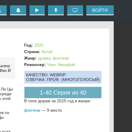
ВОЙТИ
Год:
2025
Страна:
Китай
Жанр:
драма
,
фэнтези
Режиссер:
Чэнь Чжоуфэй
тысячи
 Фан И
КАЧЕСТВО:
WEBRIP
ОЗВУЧКА:
ПРОФ. (МНОГОГОЛОСЫЙ)
н Ли Цы
1-40 Серия из 40
 среди
а этой
В топе дорам за 2025 год в жанре:
фэнтези
— 9 место
ев по
Цы
м куда