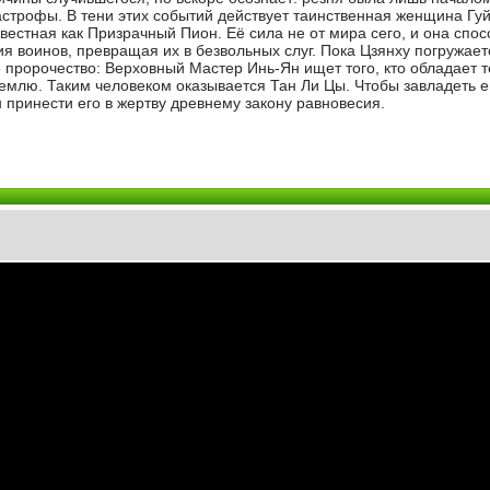
строфы. В тени этих событий действует таинственная женщина Гу
вестная как Призрачный Пион. Её сила не от мира сего, и она спо
я воинов, превращая их в безвольных слуг. Пока Цзянху погружает
е пророчество: Верховный Мастер Инь-Ян ищет того, кто обладает 
млю. Таким человеком оказывается Тан Ли Цы. Чтобы завладеть е
 принести его в жертву древнему закону равновесия.