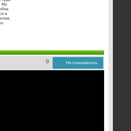
й Му
собна
ся в
телом,
го
0
Не понравилось