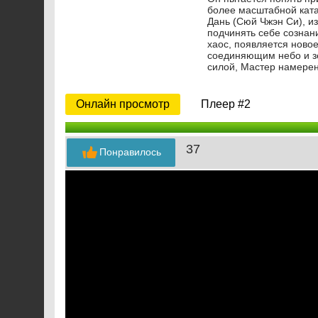
более масштабной ката
Дань (Сюй Чжэн Си), из
подчинять себе сознани
хаос, появляется ново
соединяющим небо и зе
силой, Мастер намерен
Онлайн просмотр
Плеер #2
37
Понравилось