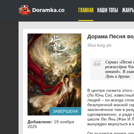
ГЛАВНАЯ
НАШИ ТОПЫ
ЖАНР
Дорама Песня во
Shui long yin
Сериал «Песня 
режиссёров Чэн
невзгод». В гл
Лунь и другие.
В центре сюжета этого
(Ло Юнь Си), известны
людей – он всегда спок
безупречной маской скр
заключённое там в резу
ЗАВЕРШЕНА
одновременно, и ради н
школе Лю Янь (Фан И Л
Добавлено:
19 ноября
вынужден вернуться в 
2025
Он пытается понять пр