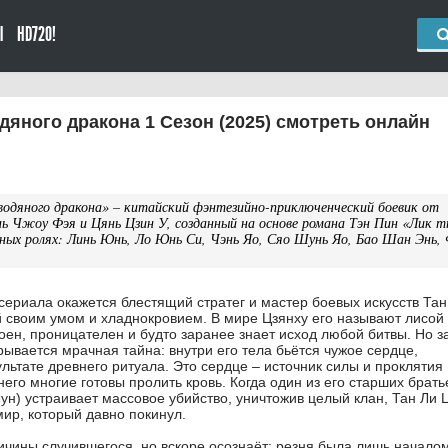
Ы
HD720!
дяного дракона 1 Сезон (2025) смотреть онлайн
водяного дракона» – китайский фэнтезийно-приключенческий боевик от
ь Чжоу Фэя и Цянь Цзин У, созданный на основе романа Тэн Пин «Лик 
авных ролях: Линь Юнь, Ло Юнь Си, Чэнь Яо, Сяо Шунь Яо, Бао Шан Энь,
 сериала окажется блестящий стратег и мастер боевых искусств Та
й своим умом и хладнокровием. В мире Цзянху его называют лисой
оен, проницателен и будто заранее знает исход любой битвы. Но з
ывается мрачная тайна: внутри его тела бьётся чужое сердце,
льтате древнего ритуала. Это сердце – источник силы и проклятия
его многие готовы пролить кровь. Когда один из его старших брать
ун) устраивает массовое убийство, уничтожив целый клан, Тан Ли 
мир, который давно покинул.
ичины случившегося, но вскоре осознаёт: резня была лишь начало