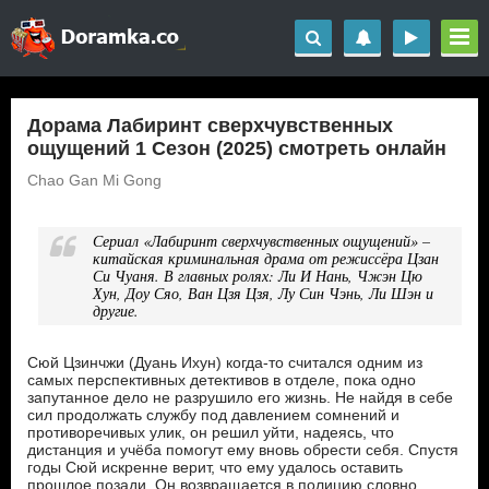
Дорама Лабиринт сверхчувственных
ощущений 1 Сезон (2025) смотреть онлайн
Chao Gan Mi Gong
Сериал «Лабиринт сверхчувственных ощущений» –
китайская криминальная драма от режиссёра Цзан
Си Чуаня. В главных ролях: Ли И Нань, Чжэн Цю
Хун, Доу Сяо, Ван Цзя Цзя, Лу Син Чэнь, Ли Шэн и
другие.
Сюй Цзинчжи (Дуань Ихун) когда-то считался одним из
самых перспективных детективов в отделе, пока одно
запутанное дело не разрушило его жизнь. Не найдя в себе
сил продолжать службу под давлением сомнений и
противоречивых улик, он решил уйти, надеясь, что
дистанция и учёба помогут ему вновь обрести себя. Спустя
годы Сюй искренне верит, что ему удалось оставить
прошлое позади. Он возвращается в полицию словно