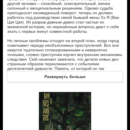
другой человек – спокойный, осмотрительный, менее
склонный к эмоциональным решениям. Однако судьба
преподносит неожиданный поворот: теперь он должен
работать под руководством своей бывшей жены Хэ Я (Ван
Цзя Цзя). Их разрыв давным-давно стал частью их
жизненной истории, но нерешённые вопросы дают о себе
знать с первых минут совместной работы.
Но личные проблемы отходят на второй план, когда город
охватывает череда необъяснимых преступлений. Все они
кажутся тщательно спланированными и невероятно
точными, словно преступник изучил внутренние механизмы
следствия. Сюй начинает замечать, что детали новых дел
странным образом перекликаются с событиями
десятилетней давности. Память, от которой он так
стремился убежать, вновь выводит его на те же следы.
Развернуть больше
Постепенно Сюй выходит на Чжуан Минчэня (Шон Доу),
которого он когда-то воспринимал как брата. По всем
официальным данным Чжуан Минчэнь погиб, но теперь
выясняется, что смерть была лишь тщательно созданной
иллюзией.