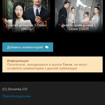
Слепая женщина 1 Сезон
Девять праведников 1
(2025)
Сезон (2023)
Добавить комментарий
Информация
Посетители, находящиеся в группе
Гости
, не могут
оставлять комментарии к данной публикации.
(C) Doramka.CO
Првообаладтелям