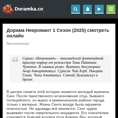
Дорама Некромант 1 Сезон (2025) смотреть
онлайн
Necromancer
Сериал «Некромант» – таиландский фэнтезийный
триллер-хоррор от режиссёра Тома Пийапана
Чупетча. В главных ролях: Кунтича Аюсуморинг,
Акар Амкарттаякул, Сурасак Чай-Херб, Накарин
Гахан, Чича Аматаякул, Сомчай Лилалукскул и
другие.
В центре сюжета этой истории окажется молодой мужчина
Синг. После таинственного исчезновения отца, бывшего
полицейского, он вырос в криминальном районе города
только с матерью. Жизнь Синга всегда была окружена
опасностью. Но однажды всё меняется: Синг чудом
выживает после смертельного инцидента. Его спасителем
становится бывший коллега отца Аджарн Деч, который