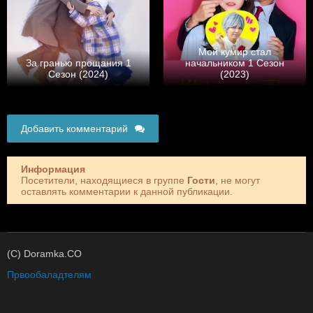
Мой кумир стал
За гранью прощания 1
начальником 1 Сезон
Сезон (2024)
(2023)
Добавить комментарий
Информация
Посетители, находящиеся в группе
Гости
, не могут
оставлять комментарии к данной публикации.
(C) Doramka.CO
Првообаладтелям