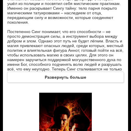
ушёл из полиции и посвятил себя мистическим практикам.
Именно он раскрывает Сингу тайну: тело парня покрыто
магическими татуировками – наследием от отца,
передающим силу и возможности, которые соединяют
поколения.
Постепенно Синг понимает, что его способности – не
просто демонстрация силы, а инструмент выбора между
добром и злом. Однако этот путь не будет лёгким. Власть и
магия привлекают опасных людей, среди которых, местный
политик и влиятельная фигура Аннот, готовый пойти на всё,
чтобы использовать магию в своих целях. Для этого он
намерен заручиться поддержкой могущественного духа по
имени Бог, способного подчинять волю людей и разрушать
всё, что ему неугодно. Теперь Синг сталкивается не только
с физической угрозой, но и с моральной: как использовать
Развернуть больше
свои силы, чтобы защитить город и тех, кто ему дорог, и не
стать частью тьмы, которой хочет владеть Аннот.