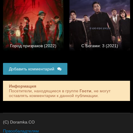
Город призраков (2022)
С Богами: 3 (2021)
Добавить комментарий
Информация
Посетители, находящиеся в группе
Гости
, не могут
оставлять комментарии к данной публикации.
(C) Doramka.CO
Првообаладтелям