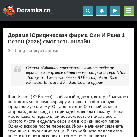
Дорама Юридическая фирма Син И Рана 1
Сезон (2026) смотреть онлайн
Sin Irang beopryulsamuso
Сериал «Адвокат призраков» – южнокорейская
юридическая фэнтезийная драма от режиссёра Шин
Чон-хуна. В главных ролях: Ю Ён-сок, Эсом, Ким
Кён-нам, Ён Джи Хён, Хан Соин и другие.
Шин И-ран (Ю Ён-сок) – обычный адвокат, который мечтает
построить успешную карьеру и открыть собственную
юридическую фирму. Он арендует небольшой офис в
старом здании, когда-то принадлежавшем шаману. Новое
место кажется идеальной возможностью начать всё с
чистого листа и сделать себе имя в юридическом мире.
Однако вскоре после переезда И-ран начинает замечать
странные и пугающие вещи. В его кабинете появляются
посетители, которых никто, кроме него, не видит.