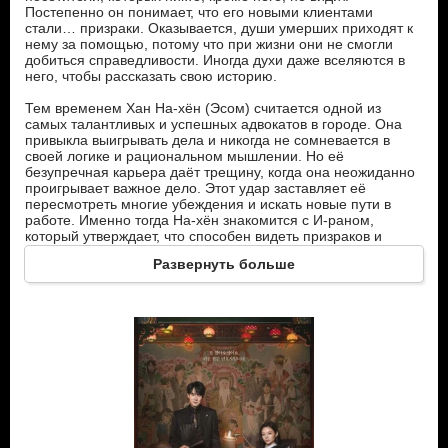
Постепенно он понимает, что его новыми клиентами
стали… призраки. Оказывается, души умерших приходят к
нему за помощью, потому что при жизни они не смогли
добиться справедливости. Иногда духи даже вселяются в
него, чтобы рассказать свою историю.
Тем временем Хан На-хён (Эсом) считается одной из
самых талантливых и успешных адвокатов в городе. Она
привыкла выигрывать дела и никогда не сомневается в
своей логике и рациональном мышлении. Но её
безупречная карьера даёт трещину, когда она неожиданно
проигрывает важное дело. Этот удар заставляет её
пересмотреть многие убеждения и искать новые пути в
работе. Именно тогда На-хён знакомится с И-раном,
который утверждает, что способен видеть призраков и
разговаривать с ними. Сначала она воспринимает его
Развернуть больше
слова как нелепую шутку или признак безумия. Однако
вокруг начинают происходить странные события, которые
невозможно объяснить обычной логикой.