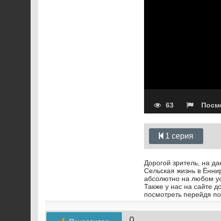
63
Посмо
1 серия
Дорогой зритель, на д
Сельская жизнь в Ëннир
абсолютно на любом у
Также у нас на сайте 
посмотреть перейдя по
0