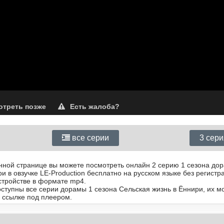
треть позже
Есть жалоба?
все серии
3 сер
анной странице вы можете посмотреть онлайн 2 серию 1 сезона до
и в овзучке LE-Production бесплатно на русском языке без регистр
стройстве в формате mp4.
доступны все серии дорамы 1 сезона Сельская жизнь в Ëннири, их м
 ссылке под плеером.