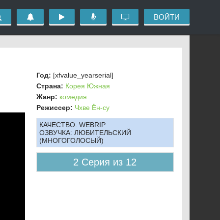
ВОЙТИ
Год:
[xfvalue_yearserial]
Страна:
Корея Южная
Жанр:
комедия
Режиссер:
Чхве Ён-су
КАЧЕСТВО:
WEBRIP
ОЗВУЧКА:
ЛЮБИТЕЛЬСКИЙ
(МНОГОГОЛОСЫЙ)
2 Серия из 12