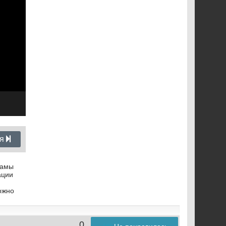
ия
рамы
ации
ожно
0