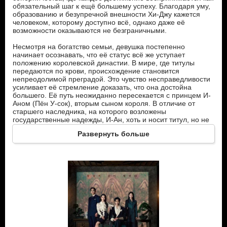
обязательный шаг к ещё большему успеху. Благодаря уму,
образованию и безупречной внешности Хи-Джу кажется
человеком, которому доступно всё, однако даже её
возможности оказываются не безграничными.
Несмотря на богатство семьи, девушка постепенно
начинает осознавать, что её статус всё же уступает
положению королевской династии. В мире, где титулы
передаются по крови, происхождение становится
непреодолимой преградой. Это чувство несправедливости
усиливает её стремление доказать, что она достойна
большего. Её путь неожиданно пересекается с принцем И-
Аном (Пён У-сок), вторым сыном короля. В отличие от
старшего наследника, на которого возложены
государственные надежды, И-Ан, хоть и носит титул, но не
имеет чёткого будущего. Его жизнь подчинена строгим
Развернуть больше
дворцовым правилам, а любые личные желания остаются в
тени обязанностей. Знакомство с Хи-Джу становится для
принца неожиданным испытанием.