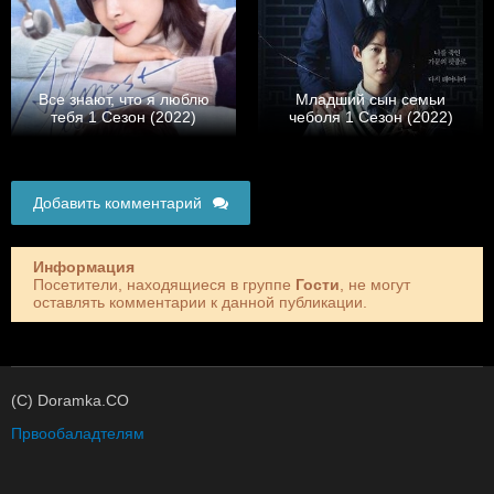
Все знают, что я люблю
Младший сын семьи
тебя 1 Сезон (2022)
чеболя 1 Сезон (2022)
Добавить комментарий
Информация
Посетители, находящиеся в группе
Гости
, не могут
оставлять комментарии к данной публикации.
(C) Doramka.CO
Првообаладтелям