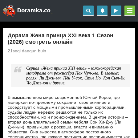
Дорама Жена принца XXI века 1 Сезон
(2026) смотреть онлайн
21segi daegun buin
Сериал «Жена принца XXI века» – южнокорейская
мелодрама от режиссёра Пак Чун-хва. В главных
ролях: Ли Джи-ын, Пён У-сок, Стив Но, Кон Сын-ён,
Чо Джэ-юн и другие.
В вымышленном мире современной Южной Кореи, где
монархия по-прежнему сохраняет своё влияние и
соседствует с мощными промышленными корпорациями,
судьбы людей нередко решаются не только их
способностями, но и происхождением. В центре истории –
вторая дочь влиятельной семьи чеболя Сон Хи-Джу (Ли
Джи-ын), привыкшая к роскоши, власти и вниманию
общества. Она выросла в атмосфере постоянного
соперничества, где каждое достижение воспринимается как