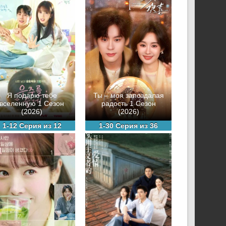
Я подарю тебе
Ты – моя запоздалая
вселенную 1 Сезон
радость 1 Сезон
(2026)
(2026)
1-12 Серия из 12
1-30 Серия из 36