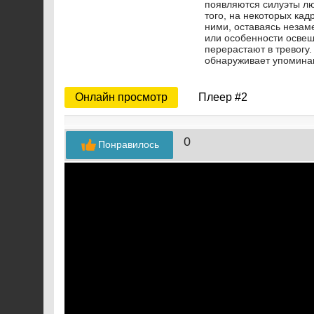
появляются силуэты лю
того, на некоторых ка
ними, оставаясь незам
или особенности освещ
перерастают в тревогу.
обнаруживает упомина
Онлайн просмотр
Плеер #2
0
Понравилось