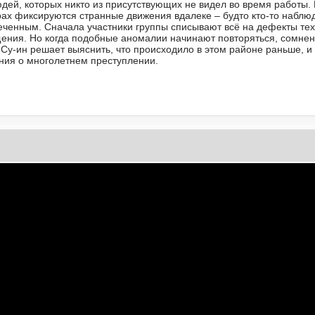
дей, которых никто из присутствующих не видел во время работы.
драх фиксируются странные движения вдалеке – будто кто-то наблю
еченным. Сначала участники группы списывают всё на дефекты те
ения. Но когда подобные аномалии начинают повторяться, сомне
 Су-ин решает выяснить, что происходило в этом районе раньше, и
ния о многолетнем преступлении.