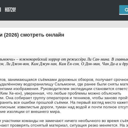
Ы
HD720!
 (2026) смотреть онлайн
ьмокчи» – южнокорейский хоррор от режиссёра Ли Сан-мина. В главны
юн, Ли Джон-вон, Ким Джун-хан, Ким Ён-сон, О Дон-мин, Чан Да-а и дру
тов, занимающаяся съёмками дорожных обзоров, получает срочно
 удалённому водохранилищу Сальмокчи, где ранее были сняты ма
ктами изображения. Руководителем экспедиции становится ответс
(Ким Хе-юн), уверенная, что любые проблемы можно объяснить
и. Она собирает группу операторов и техников, чтобы заново прой
ранить все ошибки прошлой съёмки. На первый взгляд место кажет
писным: извилистые дороги, туман над водой и почти полное отсут
ие изоляции от внешнего мира.
 и участники команды не замечают ничего необычного во время съё
инают проверять отснятый материал, ситуация резко меняется. На 