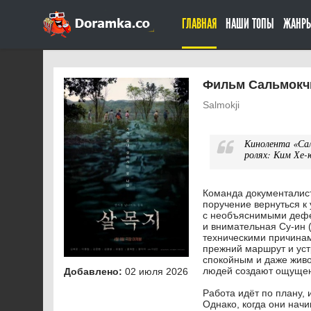
ГЛАВНАЯ
НАШИ ТОПЫ
ЖАНР
Фильм Сальмокчи
Salmokji
Кинолента «Сал
ролях: Ким Хе-
Команда документалис
поручение вернуться к
с необъяснимыми дефе
и внимательная Су-ин 
техническими причинам
прежний маршрут и уст
спокойным и даже живо
людей создают ощущен
Добавлено:
02 июля 2026
Работа идёт по плану,
Однако, когда они нач