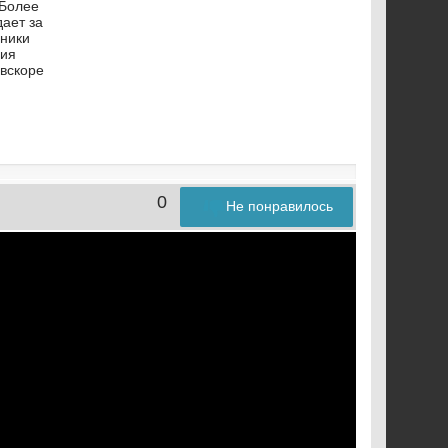
 Более
дает за
хники
ния
 вскоре
0
Не понравилось