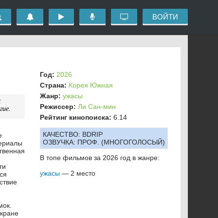
ВОЙТИ
Год:
2026
Страна:
Корея Южная
Жанр:
ужасы
х
Режиссер:
Ли Сан-мин
гие.
Рейтинг кинопоиска:
6.14
КАЧЕСТВО:
BDRIP
е
ОЗВУЧКА:
ПРОФ. (МНОГОГОЛОСЫЙ)
териалы
твенная
В топе фильмов за 2026 год в жанре:
ти
ужасы
— 2 место
ся
ствие
мок.
экране