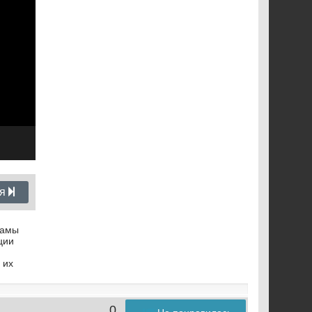
ия
рамы
ции
 их
0