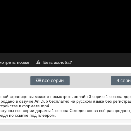
отреть позже
Есть жалоба?
все серии
4 сер
анной странице вы можете посмотреть онлайн 3 серию 1 сезона до
родано в овзучке AniDub бесплатно на русском языке без регистра
стройстве в формате mp4.
оступны все серии дорамы 1 сезона Сегодня снова всё распродано,
йдя по ссылке под плеером.