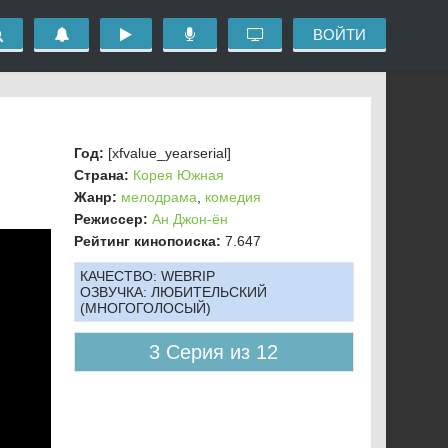
ВОЙТИ
Год:
[xfvalue_yearserial]
Страна:
Корея Южная
Жанр:
мелодрама
,
комедия
Режиссер:
Ан Джон-ён
Рейтинг кинопоиска:
7.647
КАЧЕСТВО:
WEBRIP
ОЗВУЧКА:
ЛЮБИТЕЛЬСКИЙ
(МНОГОГОЛОСЫЙ)
3 Серия из 12