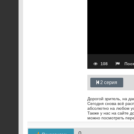
108
Посм
2 серия
Дорогой зритель, на д
Сегодня снова всё расп
абсолютно на любом у
Также у нас на сайте д
можно посмотреть пере
0