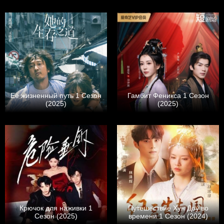
Еë жизненный путь 1 Сезон
Гамбит Феникса 1 Сезон
(2025)
(2025)
Крючок для наживки 1
Путешествие Хун Доу во
Сезон (2025)
времени 1 Сезон (2024)