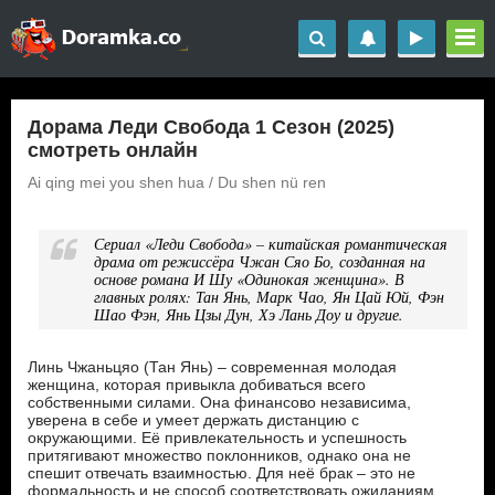
Дорама Леди Свобода 1 Сезон (2025)
смотреть онлайн
Ai qing mei you shen hua / Du shen nü ren
Сериал «Леди Свобода» – китайская романтическая
драма от режиссёра Чжан Сяо Бо, созданная на
основе романа И Шу «Одинокая женщина». В
главных ролях: Тан Янь, Марк Чао, Ян Цай Юй, Фэн
Шао Фэн, Янь Цзы Дун, Хэ Лань Доу и другие.
Линь Чжаньцяо (Тан Янь) – современная молодая
женщина, которая привыкла добиваться всего
собственными силами. Она финансово независима,
уверена в себе и умеет держать дистанцию с
окружающими. Её привлекательность и успешность
притягивают множество поклонников, однако она не
спешит отвечать взаимностью. Для неё брак – это не
формальность и не способ соответствовать ожиданиям