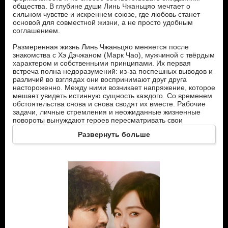
общества. В глубине души Линь Чжаньцяо мечтает о
сильном чувстве и искреннем союзе, где любовь станет
основой для совместной жизни, а не просто удобным
соглашением.
Размеренная жизнь Линь Чжаньцяо меняется после
знакомства с Хэ Дэчжаном (Марк Чао), мужчиной с твёрдым
характером и собственными принципами. Их первая
встреча полна недоразумений: из-за поспешных выводов и
различий во взглядах они воспринимают друг друга
настороженно. Между ними возникает напряжение, которое
мешает увидеть истинную сущность каждого. Со временем
обстоятельства снова и снова сводят их вместе. Рабочие
задачи, личные стремления и неожиданные жизненные
повороты вынуждают героев пересматривать свои
убеждения. Линь Чжаньцяо замечает, что за внешней
Развернуть больше
строгостью Хэ Дэчжана скрывается искренность, а он, в
свою очередь, видит в ней не только холодную
рациональность, но и ранимость, которую она скрывает от
окружающих.