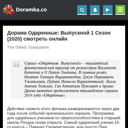
Дорама Одаренные: Выпускной 1 Сезон
(2020) смотреть онлайн
The Gifted: Graduation
Сериал «Одарённые: Выпускной» – таиландский
фантастический триллер от режиссёров Васутхепа
Кетпета и О Патха Тонгпана. В главных ролях:
Намтан Типнари Вираватнодом, Джун Порамапон
Тжанкамон, Пуймек Напасон Вираюттвилай, Лилли
Апичая Тонкхам, Ган Аттапхан Пунсават и другие.
Драма является продолжением таиландского сериала
2018 года «Одарённые».
Действие сюжета этого фильма разворачивается через два
года после событий оригинального сериала. Программа
для одарённых учеников со сверхспособностями в старшей
школы Ритдха снова открыта. Самый одаренный ученик 15-
го класса – Паварет Сермриттиронг, или просто Панг