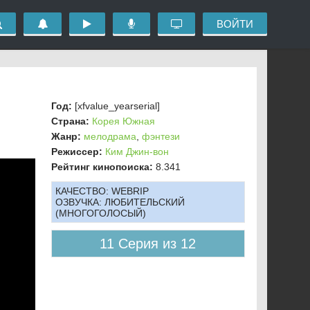
ВОЙТИ
Год:
[xfvalue_yearserial]
Страна:
Корея Южная
Жанр:
мелодрама
,
фэнтези
Режиссер:
Ким Джин-вон
Рейтинг кинопоиска:
8.341
КАЧЕСТВО:
WEBRIP
ОЗВУЧКА:
ЛЮБИТЕЛЬСКИЙ
(МНОГОГОЛОСЫЙ)
11 Серия из 12