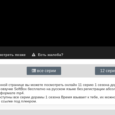
отреть позже
Есть жалоба?
все серии
12 сер
анной странице вы можете посмотреть онлайн 11 серию 1 сезона д
 овзучке SoftBox бесплатно на русском языке без регистрации абс
 формате mp4.
оступны все серии дорамы 1 сезона Время взывает к тебе, их можн
 ссылке под плеером.