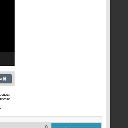
ия
орамы
олютно
о
0