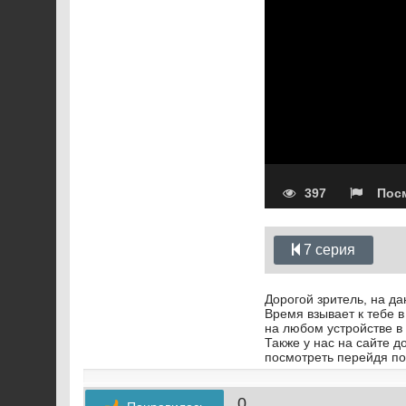
397
Посм
7 серия
Дорогой зритель, на д
Время взывает к тебе в
на любом устройстве в
Также у нас на сайте д
посмотреть перейдя по
0