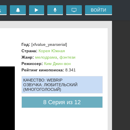
ВОЙТИ
Год:
[xfvalue_yearserial]
Страна:
Корея Южная
Жанр:
мелодрама
,
фэнтези
Режиссер:
Ким Джин-вон
Рейтинг кинопоиска:
8.341
КАЧЕСТВО:
WEBRIP
ОЗВУЧКА:
ЛЮБИТЕЛЬСКИЙ
(МНОГОГОЛОСЫЙ)
8 Серия из 12