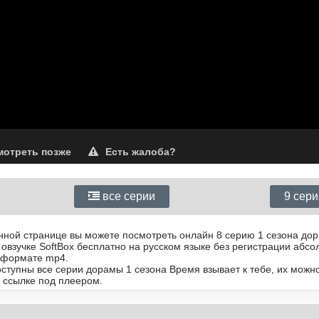
отреть позже
Есть жалоба?
все серии
9 сер
анной странице вы можете посмотреть онлайн 8 серию 1 сезона до
 овзучке SoftBox бесплатно на русском языке без регистрации абс
 формате mp4.
оступны все серии дорамы 1 сезона Время взывает к тебе, их можн
 ссылке под плеером.