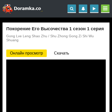
Покорение Его Высочества 1 сезон 1 серия
Gong Lve Leng Shao Zhu / Shu Zhong Gong Zi Shi Wu
Shuang
Онлайн просмотр
Скачать