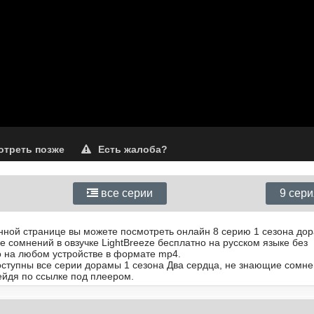
треть позже
Есть жалоба?
все серии
9 сер
анной странице вы можете посмотреть онлайн 8 серию 1 сезона до
 сомнений в овзучке LightBreeze бесплатно на русском языке без
 на любом устройстве в формате mp4.
доступны все серии дорамы 1 сезона Два сердца, не знающие сомне
йдя по ссылке под плеером.