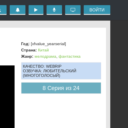
ВОЙТИ
Год:
[xfvalue_yearserial]
Страна:
Китай
Жанр:
мелодрама
,
фантастика
КАЧЕСТВО:
WEBRIP
ОЗВУЧКА:
ЛЮБИТЕЛЬСКИЙ
(МНОГОГОЛОСЫЙ)
8 Серия из 24