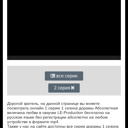
все серии
2 серия
Дорогой зритель, на данной странице вы можете
посмотреть онлайн 1 серию 1 сезона дорамы Абсолютная
величина любви в овзучке LE-Production бесплатно на
русском языке без регистрации абсолютно на любом
устройстве в формате mp4.
Также у нас на сайте доступны все серии дорамы 1 сезона