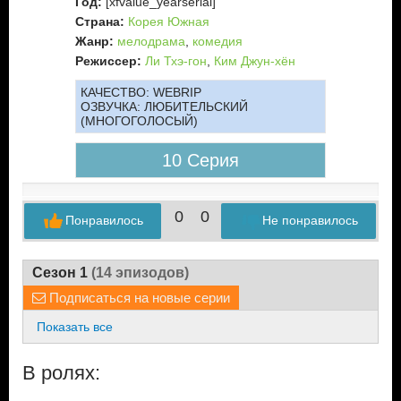
Год:
[xfvalue_yearserial]
Страна:
Корея Южная
Жанр:
мелодрама
,
комедия
Режиссер:
Ли Тхэ-гон
,
Ким Джун-хён
КАЧЕСТВО:
WEBRIP
ОЗВУЧКА:
ЛЮБИТЕЛЬСКИЙ
(МНОГОГОЛОСЫЙ)
10 Серия
0
0
Понравилось
Не понравилось
Сезон 1
(14 эпизодов)
Подписаться на новые серии
Показать все
В ролях: