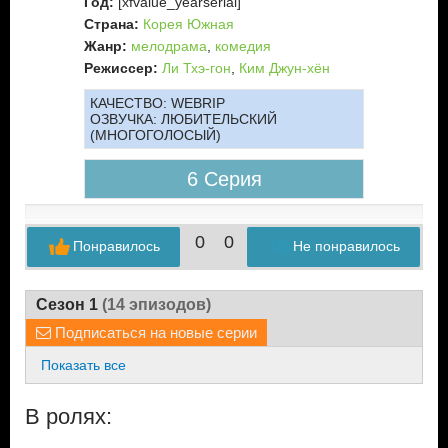
Год:
[xfvalue_yearserial]
Страна:
Корея Южная
Жанр:
мелодрама
,
комедия
Режиссер:
Ли Тхэ-гон
,
Ким Джун-хён
КАЧЕСТВО:
WEBRIP
ОЗВУЧКА:
ЛЮБИТЕЛЬСКИЙ
(МНОГОГОЛОСЫЙ)
6 Серия
0
0
Понравилось
Не понравилось
Сезон 1
(14 эпизодов)
Подписаться на новые серии
Показать все
В ролях: