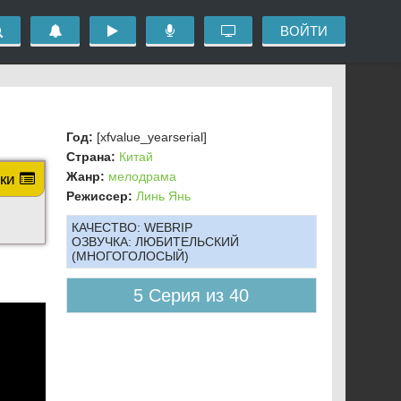
ВОЙТИ
Год:
[xfvalue_yearserial]
Страна:
Китай
Жанр:
мелодрама
рки
Режиссер:
Линь Янь
КАЧЕСТВО:
WEBRIP
ОЗВУЧКА:
ЛЮБИТЕЛЬСКИЙ
(МНОГОГОЛОСЫЙ)
5 Серия из 40