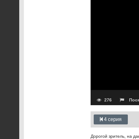
276
Посм
4 серия
Дорогой зритель, на д